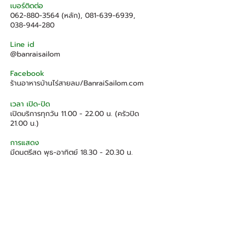
เบอร์ติดต่อ
062-880-3564
(หลัก),
081-639-6939
,
038-944-280
Line id
@banraisailom
Facebook
ร้านอาหารบ้านไร่สายลม/BanraiSailom.com
เวลา เปิด-ปิด
เปิดบริการทุกวัน
11.00 - 22.00
น. (ครัวปิด
21.00 น.)
การแสดง
มีดนตรีสด
พุธ-อาทิตย์
18.30 - 20.30
น.
การชำระเงิน
เงินสด / โอนเงินผ่านบัญชี / บัตรเดบิต / บัตร
เครดิต / โครงการรัฐ ฯ
การออกใบเสร็จรับเงิน
ทางร้านจดทะเบียนภาษีมูลค่าเพิ่มและสามารถ