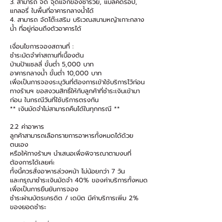
3. สามารถ จัด จุดแจกของชำร่วย, แบล็คดรอป,
แกลอรี่ ในพื้นที่อาคารกลางน้ำได้
4. สามารถ จัดโต๊ะเสริม บริเวณสนามหญ้าเกาะกลาง
น้ำ ที่อยู่ก่อนถึงตัวอาคารได้
เงื่อนไขการจองสถานที่ :
ชำระมัดจำค่าสถานที่เบื้องต้น
บ้านป้าแซลลี่ ขั้นต่ำ 5,000 บาท
อาคารกลางน้ำ ขั้นต่ำ 10,000 บาท
เพื่อเป็นการจองระบุวันที่ต้องการเข้าใช้บริการไว้ก่อน
ทางร้านฯ ขอสงวนสิทธิ์ให้กับลูกค้าที่ชำระเงินเข้ามา
ก่อน ในกรณีวันที่ใช้บริการตรงกัน
** เงินมัดจำไม่สามารถคืนได้ในทุกกรณี **
2.2 ค่าอาหาร
ลูกค้าสามารถเลือกรายการอาหารทั้งหมดได้ด้วย
ตนเอง
หรือให้ทางร้านฯ นำเสนอเพื่อพิจารณาตามงบที่
ต้องการได้เลยค่ะ
ทั้งนี้ควรสั่งอาหารล่วงหน้า ไม่น้อยกว่า 7 วัน
และกรุณาชำระเงินมัดจำ 40% ของค่าบริการทั้งหมด
เพื่อเป็นการยืนยันการจอง
ชำระผ่านบัตรเครดิต / เดบิต มีค่าบริการเพิ่ม 2%
ของยอดชำระ